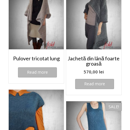
Pulover tricotat lung
Jachetă din lână foarte
groasă
570,00
lei
Read more
Read more
SALE!