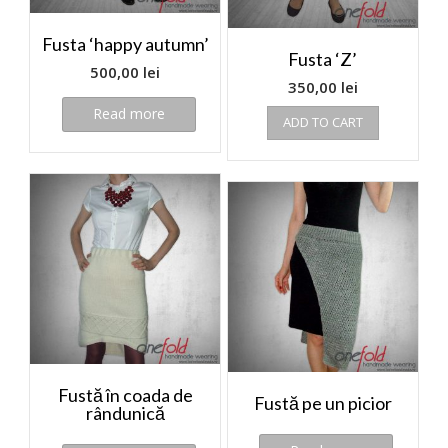
Fusta ‘happy autumn’
Fusta ‘Z’
500,00
lei
350,00
lei
Read more
ADD TO CART
Fustă în coada de
Fustă pe un picior
rândunică