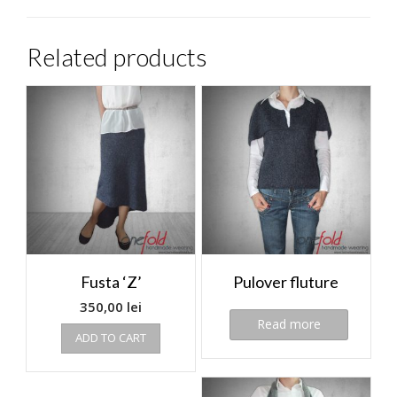
Related products
Fusta ‘Z’
Pulover fluture
350,00
lei
Read more
ADD TO CART