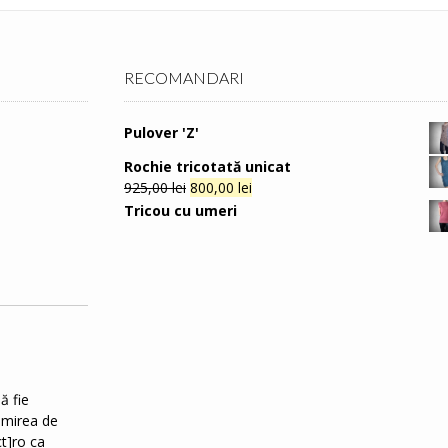
RECOMANDARI
Pulover 'Z'
Rochie tricotată unicat
925,00
lei
800,00
lei
Tricou cu umeri
ă fie
rimirea de
t]ro ca