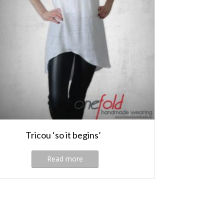
Tricou ‘so it begins’
Read more