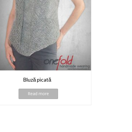
Bluză picată
Read more