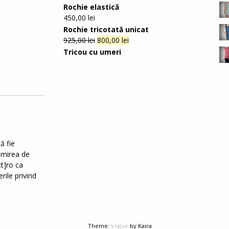
Rochie elastică
450,00
lei
Rochie tricotată unicat
925,00
lei
800,00
lei
Tricou cu umeri
ă fie
rimirea de
t]ro ca
rile privind
.
Theme:
Vogue
by Kaira